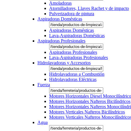
Amoladoras
Atornilladores, Llaves Rachet y de impacto
Pulverizadora de pintura
Aspiradoras Domésticas
Aspiradoras Domésticas
Lava-Aspiradoras Domésticas
Aspiradoras Profesionales
Aspiradoras Profesionales
Lava-Aspiradoras Profesionales
Hidrolavadoras y Accesorios
Hidrolavadoras a Combustión
Hidrolavadoras Eléctricas
Fuerza
Motores Horizontales Diesel Monocilíndric
Motores Horizontales Nafteros Bicilíndricos
Motores Horizontales Nafteros Monocilíndr
Motores Verticales Nafteros Bicilíndricos
Motores Verticales Nafteros Monocilíndrico
Agua