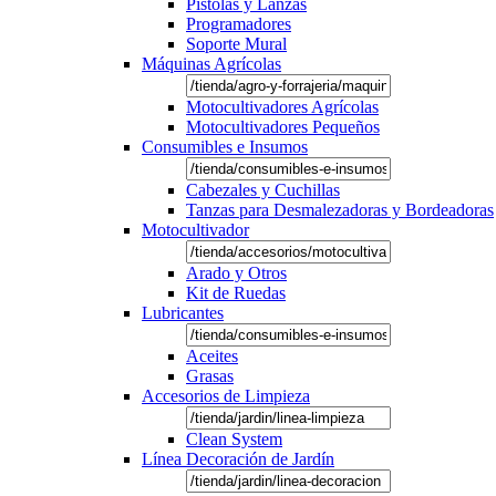
Pistolas y Lanzas
Programadores
Soporte Mural
Máquinas Agrícolas
Motocultivadores Agrícolas
Motocultivadores Pequeños
Consumibles e Insumos
Cabezales y Cuchillas
Tanzas para Desmalezadoras y Bordeadoras
Motocultivador
Arado y Otros
Kit de Ruedas
Lubricantes
Aceites
Grasas
Accesorios de Limpieza
Clean System
Línea Decoración de Jardín