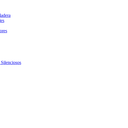
Madera
les
dores
 Silenciosos