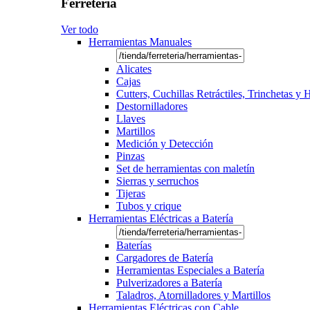
Ferretería
Ver todo
Herramientas Manuales
Alicates
Cajas
Cutters, Cuchillas Retráctiles, Trinchetas y
Destornilladores
Llaves
Martillos
Medición y Detección
Pinzas
Set de herramientas con maletín
Sierras y serruchos
Tijeras
Tubos y crique
Herramientas Eléctricas a Batería
Baterías
Cargadores de Batería
Herramientas Especiales a Batería
Pulverizadores a Batería
Taladros, Atornilladores y Martillos
Herramientas Eléctricas con Cable