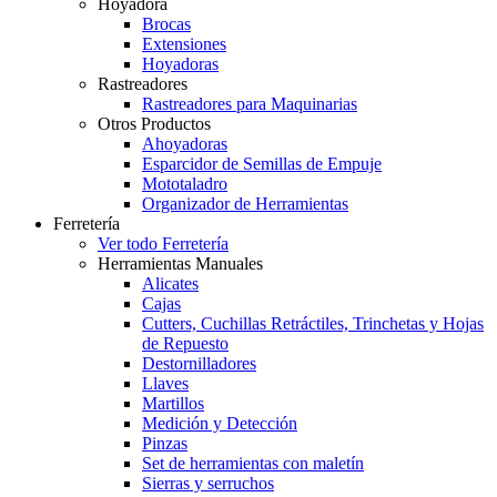
Hoyadora
Brocas
Extensiones
Hoyadoras
Rastreadores
Rastreadores para Maquinarias
Otros Productos
Ahoyadoras
Esparcidor de Semillas de Empuje
Mototaladro
Organizador de Herramientas
Ferretería
Ver todo Ferretería
Herramientas Manuales
Alicates
Cajas
Cutters, Cuchillas Retráctiles, Trinchetas y Hojas
de Repuesto
Destornilladores
Llaves
Martillos
Medición y Detección
Pinzas
Set de herramientas con maletín
Sierras y serruchos