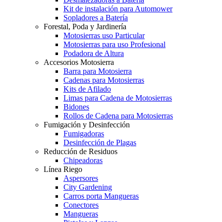
Kit de instalación para Automower
Sopladores a Batería
Forestal, Poda y Jardinería
Motosierras uso Particular
Motosierras para uso Profesional
Podadora de Altura
Accesorios Motosierra
Barra para Motosierra
Cadenas para Motosierras
Kits de Afilado
Limas para Cadena de Motosierras
Bidones
Rollos de Cadena para Motosierras
Fumigación y Desinfección
Fumigadoras
Desinfección de Plagas
Reducción de Residuos
Chipeadoras
Línea Riego
Aspersores
City Gardening
Carros porta Mangueras
Conectores
Mangueras