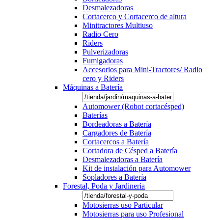
Desmalezadoras
Cortacerco y Cortacerco de altura
Minitractores Multiuso
Radio Cero
Riders
Pulverizadoras
Fumigadoras
Accesorios para Mini-Tractores/ Radio
cero y Riders
Máquinas a Batería
Automower (Robot cortacésped)
Baterías
Bordeadoras a Batería
Cargadores de Batería
Cortacercos a Batería
Cortadora de Césped a Batería
Desmalezadoras a Batería
Kit de instalación para Automower
Sopladores a Batería
Forestal, Poda y Jardinería
Motosierras uso Particular
Motosierras para uso Profesional