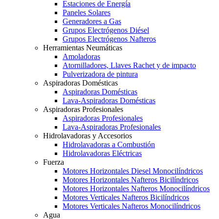
Estaciones de Energía
Paneles Solares
Generadores a Gas
Grupos Electrógenos Diésel
Grupos Electrógenos Nafteros
Herramientas Neumáticas
Amoladoras
Atornilladores, Llaves Rachet y de impacto
Pulverizadora de pintura
Aspiradoras Domésticas
Aspiradoras Domésticas
Lava-Aspiradoras Domésticas
Aspiradoras Profesionales
Aspiradoras Profesionales
Lava-Aspiradoras Profesionales
Hidrolavadoras y Accesorios
Hidrolavadoras a Combustión
Hidrolavadoras Eléctricas
Fuerza
Motores Horizontales Diesel Monocilíndricos
Motores Horizontales Nafteros Bicilíndricos
Motores Horizontales Nafteros Monocilíndricos
Motores Verticales Nafteros Bicilíndricos
Motores Verticales Nafteros Monocilíndricos
Agua