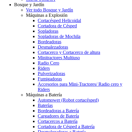
Bosque y Jardín
Ver todo Bosque y Jardín
Máquinas a Explosión
Cortacésped Helicoidal
Cortadora de Césped
Sopladoras
Sopladoras de Mochila
Bordeadoras
Desmalezadoras
Cortacerco y Cortacerco de altura
Minitractores Multiuso
Radio Cero
Riders
Pulverizadoras
Fumigadoras
Accesorios para Mini-Tractores/ Radio cero y
Riders
Máquinas a Batería
Automower (Robot cortacésped)
Baterías
Bordeadoras a Batería
Cargadores de Batería
Cortacercos a Batería
Cortadora de Césped a Batería
Desmalezadoras a Batería