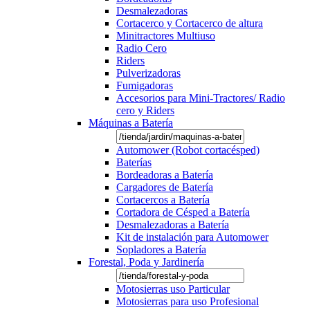
Desmalezadoras
Cortacerco y Cortacerco de altura
Minitractores Multiuso
Radio Cero
Riders
Pulverizadoras
Fumigadoras
Accesorios para Mini-Tractores/ Radio
cero y Riders
Máquinas a Batería
Automower (Robot cortacésped)
Baterías
Bordeadoras a Batería
Cargadores de Batería
Cortacercos a Batería
Cortadora de Césped a Batería
Desmalezadoras a Batería
Kit de instalación para Automower
Sopladores a Batería
Forestal, Poda y Jardinería
Motosierras uso Particular
Motosierras para uso Profesional