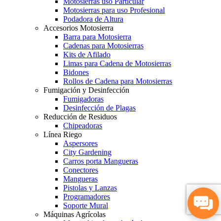
Motosierras uso Particular
Motosierras para uso Profesional
Podadora de Altura
Accesorios Motosierra
Barra para Motosierra
Cadenas para Motosierras
Kits de Afilado
Limas para Cadena de Motosierras
Bidones
Rollos de Cadena para Motosierras
Fumigación y Desinfección
Fumigadoras
Desinfección de Plagas
Reducción de Residuos
Chipeadoras
Línea Riego
Aspersores
City Gardening
Carros porta Mangueras
Conectores
Mangueras
Pistolas y Lanzas
Programadores
Soporte Mural
Máquinas Agrícolas